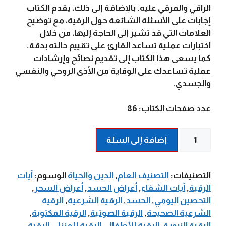
الراقي والمرقي عليه. بالإضافة إلى ذلك، يقدم الكتاب
إجابات على الأسئلة الشائعة حول الرقية، مع توضيح
العلامات التي قد تشير إلى الحاجة إليها، من خلال
اختبارات عملية تساعد القارئ على تقييم حالته بدقة.
كما يسعى هذا الكتاب إلى تقديم نصائح وإرشادات
عملية تساعدك على الوقاية من الأذى الروحي والنفسي
والجسدي.
عدد صفحات الكتاب: 86
كمية
إضافة إلى السلة
الرقية
الشرعية
-
التصنيفات:
التصنيف العام
,
الدين والحياة
الوسوم:
آيات
د.
الرقية
,
آيات الشفاء
,
أعراض الحسد
,
أعراض السحر
,
محمد
التحصين اليومي
,
الحسد
,
الرقية الشرعية
,
الرقية
حبيب
الشرعية الصحيحة
,
الرقية الصوتية
,
الرقية المكتوبة
,
الفندي
الرقية النبوية
,
الرقية للأطفال
,
الرقية للمنزل
,
الرقية