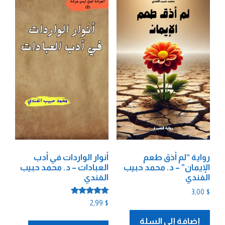
رواية “لم أذق طعم
أنوار الواردات في أدب
الإيمان” – د. محمد حبيب
العبادات – د. محمد حبيب
الفندي
الفندي
3,00
$
تم التقييم
2,99
$
5.00
من 5
إضافة إلى السلة